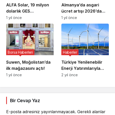
ALFA Solar, 19 milyon
Almanya’da asgari
dolarlık GES
ücret artışı 2026’da
anlaşmasına imza attı!
başlıyor
1 yıl önce
1 yıl önce
Borsa Haberleri
Haberler
Suwen, Moğolistan’da
Türkiye Yenilenebilir
ilk mağazasını açtı!
Enerji Yatırımlarıyla
Dikkat Çekiyor
1 yıl önce
2 yıl önce
Bir Cevap Yaz
E-posta adresiniz yayınlanmayacak.
Gerekli alanlar