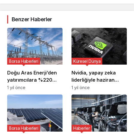
Benzer Haberler
Borsa Haberleri
Küresel Dünya
Doğu Aras Enerji’den
Nvidia, yapay zeka
yatırımcılara %220
liderliğiyle haziran
nakit temettü kararı
ayında en değerli şirket
1 yıl önce
1 yıl önce
oldu
Borsa Haberleri
Haberler