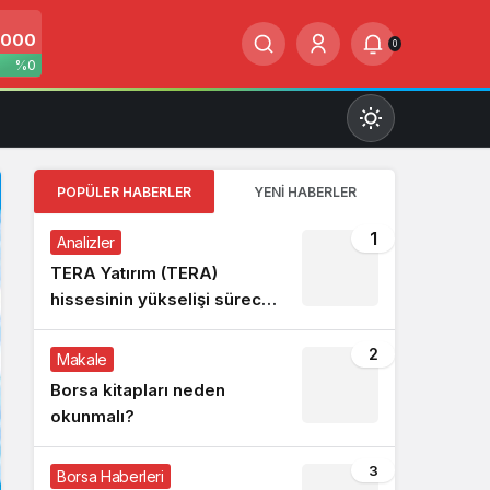
0000
0
%0
POPÜLER HABERLER
YENI HABERLER
1
Analizler
TERA Yatırım (TERA)
Gündüz Modu
hissesinin yükselişi sürecek
Gündüz modunu seçin.
mi?
2
Makale
Gece Modu
Borsa kitapları neden
Gece modunu seçin.
okunmalı?
Sistem Modu
3
Borsa Haberleri
Sistem modunu seçin.