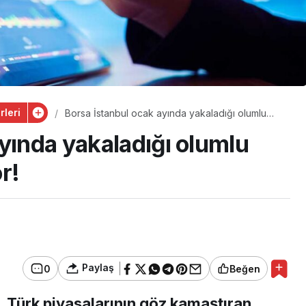
leri
Borsa İstanbul ocak ayında yakaladığı olumlu
havayı korumak istiyor!
yında yakaladığı olumlu
r!
Paylaş
0
Beğen
 Türk piyasalarının göz kamaştıran