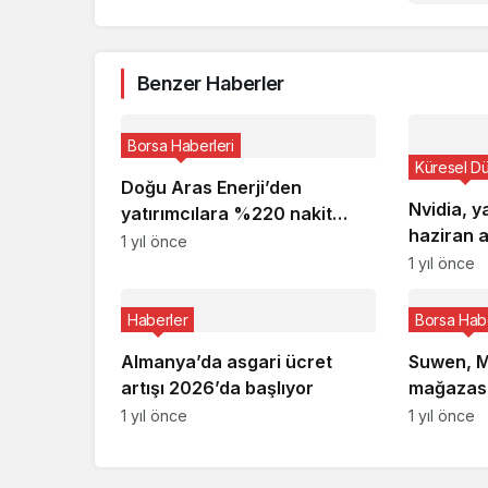
Benzer Haberler
Borsa Haberleri
Küresel D
Doğu Aras Enerji’den
Nvidia, y
yatırımcılara %220 nakit
haziran a
temettü kararı
1 yıl önce
şirket ol
1 yıl önce
Haberler
Borsa Habe
Almanya’da asgari ücret
Suwen, Mo
artışı 2026’da başlıyor
mağazasın
1 yıl önce
1 yıl önce