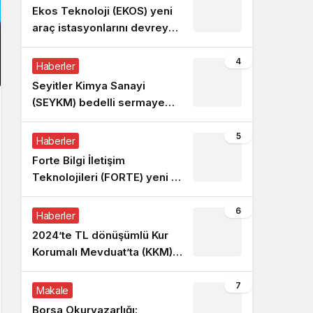
Ekos Teknoloji (EKOS) yeni
araç istasyonlarını devreye
aldı!
4
Haberler
Seyitler Kimya Sanayi
(SEYKM) bedelli sermaye
artırımı kararı!
5
Haberler
Forte Bilgi İletişim
Teknolojileri (FORTE) yeni iş
sözleşmesi açıkladı!
6
Haberler
2024’te TL dönüşümlü Kur
Korumalı Mevduat’ta (KKM)
yeni hesap açılamayacak
7
Makale
Borsa Okuryazarlığı: