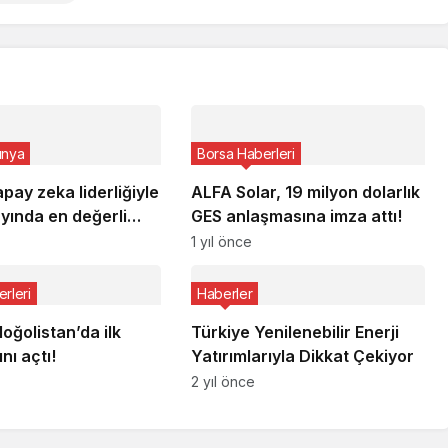
ünya
Borsa Haberleri
apay zeka liderliğiyle
ALFA Solar, 19 milyon dolarlık
yında en değerli
GES anlaşmasına imza attı!
du
1 yıl önce
rleri
Haberler
ğolistan’da ilk
Türkiye Yenilenebilir Enerji
ı açtı!
Yatırımlarıyla Dikkat Çekiyor
2 yıl önce