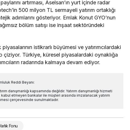
ylarını artırması, Aselsan’ın yurt içinde radar
tech’in 500 milyon TL sermayeli yatırım ortaklığı
tratejik adımlarını gösteriyor. Emlak Konut GYO’nun
ağımsız bölüm satışı ise inşaat sektöründeki
piyasalarının istikrarlı büyümesi ve yatırımcılardaki
 çiziyor. Türkiye, küresel piyasalardaki oynaklığa
rımcıların radarında kalmaya devam ediyor.
mluluk Reddi Beyanı:
atırım danışmanlığı kapsamında değildir. Yatırım danışmanlığı hizmeti
at kabul etmeyen bankalar ile müşteri arasında imzalanacak yatırım
şmesi çerçevesinde sunulmaktadır.
arlık Fonu