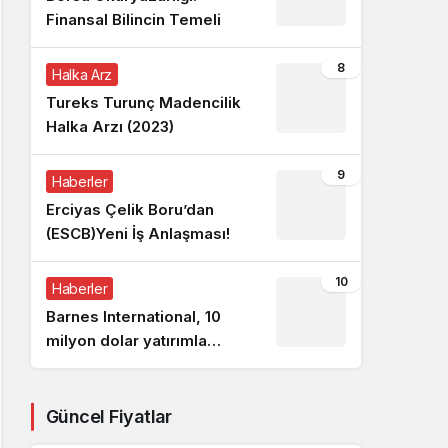
Finansal Bilincin Temeli
8
Halka Arz
Tureks Turunç Madencilik
Halka Arzı (2023)
9
Haberler
Erciyas Çelik Boru’dan
(ESCB)Yeni İş Anlaşması!
10
Haberler
Barnes International, 10
milyon dolar yatırımla
Türkiye pazarına girdi
Güncel Fiyatlar