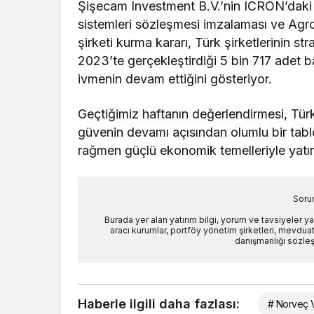
Şişecam Investment B.V.’nin ICRON’daki pa
sistemleri sözleşmesi imzalaması ve Agro
şirketi kurma kararı, Türk şirketlerinin s
2023’te gerçekleştirdiği 5 bin 717 adet b
ivmenin devam ettiğini gösteriyor.
Geçtiğimiz haftanın değerlendirmesi, Türk 
güvenin devamı açısından olumlu bir tablo
rağmen güçlü ekonomik temelleriyle yatı
Soru
Burada yer alan yatırım bilgi, yorum ve tavsiyeler y
aracı kurumlar, portföy yönetim şirketleri, mevdu
danışmanlığı sözle
Haberle ilgili daha fazlası:
# Norveç V