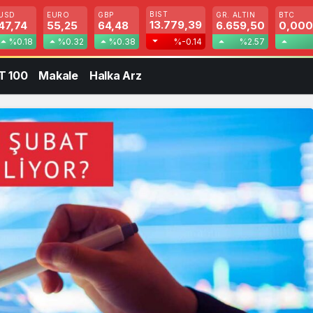
BIST
USD
EURO
GBP
GR. ALTIN
BTC
13.779,39
47,74
55,25
64,48
6.659,50
0,00
%0.18
%0.32
%0.38
%-0.14
%2.57
T 100
Makale
Halka Arz