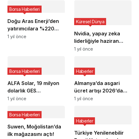
Borsa Haberleri
Doğu Aras Enerji’den
Küresel Dünya
yatırımcılara %220
Nvidia, yapay zeka
nakit temettü kararı
1 yıl önce
liderliğiyle haziran
ayında en değerli şirket
1 yıl önce
oldu
Borsa Haberleri
Haberler
ALFA Solar, 19 milyon
Almanya’da asgari
dolarlık GES
ücret artışı 2026’da
anlaşmasına imza attı!
başlıyor
1 yıl önce
1 yıl önce
Borsa Haberleri
Haberler
Suwen, Moğolistan’da
Türkiye Yenilenebilir
ilk mağazasını açtı!